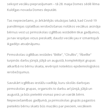
sekojot vecāku pieprasījumam – tā 28. maija Domes sēdē lēma
Kuldīgas novada Domes deputāti.
Tas nepieciešams, jo ārkārtējās situācijas laikā, kad Covid-19
pandēmijas izplatības ierobežošanas nolūkos vecākus aicināja
bērnus vest uz pirmsskolas izglītības iestādēm tikai gadījumos,
ja nav iespējas viņus pieskatīt, daudzi vecāki jau ir izmantojuši
ikgadējo atvaļinājumu.
Pirmsskolas izglītības iestādes “Bitīte”, “Cīrulītis”, “Ābelīte”
turpinās darbu jūnijā, jūlijā un augustā, komplektējot grupas
atkarībā no bērnu skaita, ievērojot noteiktos epidemioloģiskos
ierobežojumus.
Savukārt izglītības iestāžu vadītāji, kuru skolās darbojas
pirmsskolas grupas, organizēs to darbu arī jūnijā, jūlijā un
augustā, ja būs pieteikti vismaz pieci un vairāk bērni.
Nepieciešamības gadījumā, ja pirmsskolas grupās pagastos
pieteikto bērnu skaits būs mazāks par pieciem, vecākiem