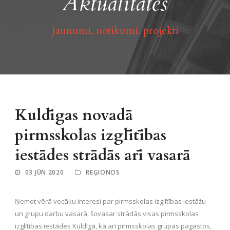
Aktualitātes
Jaunumi, notikumi, projekti
Kuldīgas novadā
pirmsskolas izglītības
iestādes strādās arī vasarā
03 JŪN 2020
REĢIONOS
Ņemot vērā vecāku interesi par pirmsskolas izglītības iestāžu
un grupu darbu vasarā, šovasar strādās visas pirmsskolas
izglītības iestādes Kuldīgā, kā arī pirmsskolas grupas pagastos,