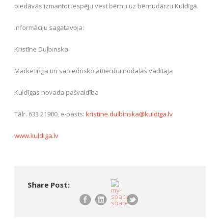
piedāvās izmantot iespēju vest bērnu uz bērnudārzu Kuldīgā.
Informāciju sagatavoja:
Kristīne Duļbinska
Mārketinga un sabiedrisko attiecību nodaļas vadītāja
Kuldīgas novada pašvaldība
Tālr. 633 21900, e-pasts:
kristine.dulbinska@kuldiga.lv
www.kuldiga.lv
Share Post: