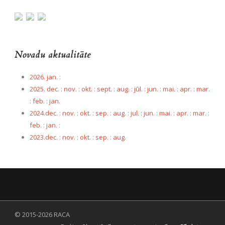
Novadu aktualitāte
2026. jan.
:
2025. dec.
:
nov.
:
okt.
:
sept.
:
aug.
:
jūl.
:
jun.
:
mai.
:
apr.
:
mar.
:
feb.
:
jan.
2024.dec.
:
nov.
:
okt.
:
sep.
:
aug.
:
jul.
:
jun.
:
mai.
:
apr.
:
mar.
:
feb.
:
jan.
:
2023.dec.
:
nov.
:
okt.
:
sep.
:
aug.
© 2015-2026 RACA