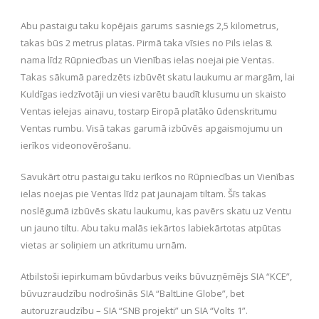
Abu pastaigu taku kopējais garums sasniegs 2,5 kilometrus,
takas būs 2 metrus platas. Pirmā taka vīsies no Pils ielas 8.
nama līdz Rūpniecības un Vienības ielas noejai pie Ventas.
Takas sākumā paredzēts izbūvēt skatu laukumu ar margām, lai
Kuldīgas iedzīvotāji un viesi varētu baudīt klusumu un skaisto
Ventas ielejas ainavu, tostarp Eiropā platāko ūdenskritumu
Ventas rumbu. Visā takas garumā izbūvēs apgaismojumu un
ierīkos videonovērošanu.
Savukārt otru pastaigu taku ierīkos no Rūpniecības un Vienības
ielas noejas pie Ventas līdz pat jaunajam tiltam. Šīs takas
noslēgumā izbūvēs skatu laukumu, kas pavērs skatu uz Ventu
un jauno tiltu. Abu taku malās iekārtos labiekārtotas atpūtas
vietas ar soliņiem un atkritumu urnām.
Atbilstoši iepirkumam būvdarbus veiks būvuzņēmējs SIA “KCE”,
būvuzraudzību nodrošinās SIA “BaltLine Globe”, bet
autoruzraudzību – SIA “SNB projekti” un SIA “Volts 1”.