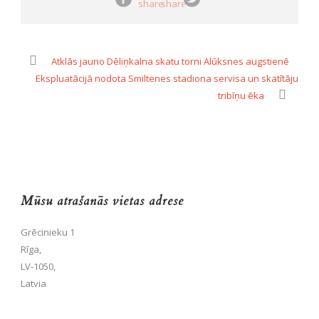
Atklās jauno Dēliņkalna skatu torni Alūksnes augstienē
Ekspluatācijā nodota Smiltenes stadiona servisa un skatītāju
tribīņu ēka
Mūsu atrašanās vietas adrese
Grēcinieku 1
Rīga,
LV-1050,
Latvia