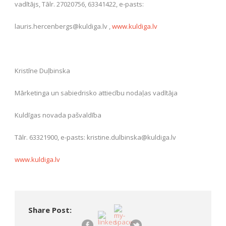
vadītājs, Tālr. 27020756, 63341422, e-pasts:
lauris.hercenbergs@kuldiga.lv ,
www.kuldiga.lv
Kristīne Duļbinska
Mārketinga un sabiedrisko attiecību nodaļas vadītāja
Kuldīgas novada pašvaldība
Tālr. 63321900, e-pasts: kristine.dulbinska@kuldiga.lv
www.kuldiga.lv
Share Post: