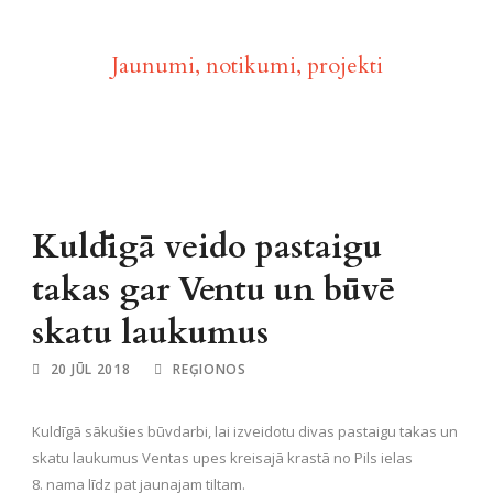
Aktualitātes
Jaunumi, notikumi, projekti
Kuldīgā veido pastaigu
takas gar Ventu un būvē
skatu laukumus
20 JŪL 2018
REĢIONOS
Kuldīgā sākušies būvdarbi, lai izveidotu divas pastaigu takas un
skatu laukumus Ventas upes kreisajā krastā no Pils ielas
8. nama līdz pat jaunajam tiltam.