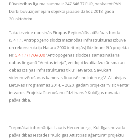
Būvniecības līguma summa ir 247 646.77 EUR, neskaitot PVN.
Darbi būvuzņēmējam objektā jāpabeidz līdz 2018. gada
20. oktobrim.
Taku izveide norisinās Eiropas Reģionālās attīstības fonda
(5.4.1.1. Antropogēno slodzi mazinošas infrastruktūras izbūve
un rekonstrukcija Natura 2000 teritorijās) līdzfinansētā projekta
Nr.
5.4.1.1/17/A/030
“Antropogēnās slodzes samazināšana
dabas liegumā “Ventas ieleja”, veidojot kvalitatīvu tūrisma un
dabas izziņas infrastruktūras tīklu” ietvaros. Savukārt
videonovērošanas kameras finansēs no Interreg V–A Latvijas–
Lietuvas Programmas 2014. – 2020. gadam projekta “Visit Venta”
ietvaros. Projekta īstenošanu līdzfinansē Kuldīgas novada
pašvaldība.
Turpmākai informācijai: Lauris Hercenbergs, Kuldīgas novada
pašvaldības iestādes “Kuldīgas Attīstības aģentūra” projektu