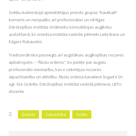
Svētku kulminācijā apmeklētājus priecēs grupas “Kautkaili”
koncerts un neizpaliks arī profesionālas un vērtīgas
Dārzkopības institūta zinātnieku konsultācijas augļkoku
audzēšanā, ko sniedza institūta vadošie pētnieki Laila Ikase un
Edgars Rubauskis.
Tradicionāli tika pasniegts arī augstākais augļkopības nozares
apbalvojums – “Ābolu ordenis”, ko piešķir par augstu
profesionālo meistarību, kas ir sekmējusi nozares
atpazīstamību un attīstību. Ābolu ordeņa kavaliere šogad ir Dr.
agr. Ilze Grāvīte, Dārzkopības institūta vadošā pētniece, LBTU
docente.
Dobele
Sabiedrība
Svētki