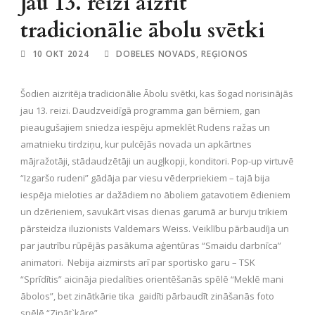
Jau 13. reizi aizrit
tradicionālie ābolu svētki
10 OKT 2024
DOBELES NOVADS
,
REĢIONOS
Šodien aizritēja tradicionālie Ābolu svētki, kas šogad norisinājās
jau 13. reizi. Daudzveidīgā programma gan bērniem, gan
pieaugušajiem sniedza iespēju apmeklēt Rudens ražas un
amatnieku tirdziņu, kur pulcējās novada un apkārtnes
mājražotāji, stādaudzētāji un augļkopji, konditori. Pop-up virtuvē
“Izgaršo rudeni” gādāja par viesu vēderpriekiem – tajā bija
iespēja mieloties ar dažādiem no āboliem gatavotiem ēdieniem
un dzērieniem, savukārt visas dienas garumā ar burvju trikiem
pārsteidza iluzionists Valdemars Weiss. Veiklību pārbaudīja un
par jautrību rūpējās pasākuma aģentūras “Smaidu darbnīca”
animatori. Nebija aizmirsts arī par sportisko garu – TSK
“Sprīdītis” aicināja piedalīties orientēšanās spēlē “Meklē mani
ābolos”, bet zinātkārie tika gaidīti pārbaudīt zināšanās foto
spēlē “Zināt`kāre”.