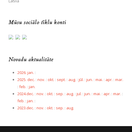
Latvia
Mūsu sociālo tīklu konti
Novadu aktualitāte
2026. jan.
:
2025. dec.
:
nov.
:
okt.
:
sept.
:
aug.
:
jūl.
:
jun.
:
mai.
:
apr.
:
mar.
:
feb.
:
jan.
2024.dec.
:
nov.
:
okt.
:
sep.
:
aug.
:
jul.
:
jun.
:
mai.
:
apr.
:
mar.
:
feb.
:
jan.
:
2023.dec.
:
nov.
:
okt.
:
sep.
:
aug.