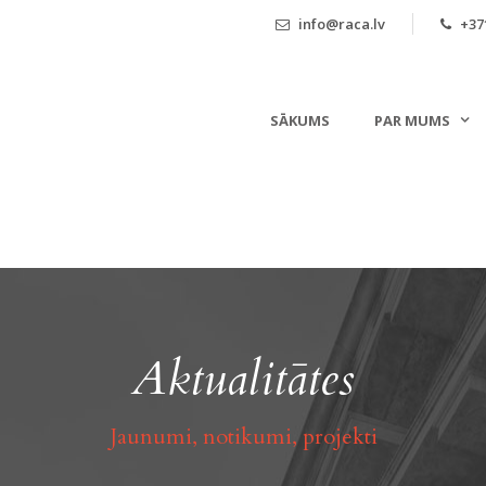
info@raca.lv
+371
SĀKUMS
PAR MUMS
Aktualitātes
Jaunumi, notikumi, projekti