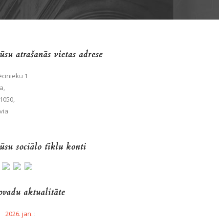
su atrašanās vietas adrese
cinieku 1
a,
1050,
via
su sociālo tīklu konti
vadu aktualitāte
2026. jan.
: