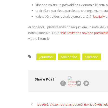
klātienē Valsts un pašvaldības vienotajā klientu 
ar drošu e-parakstu parakstītu iesniegumu, nosūt
valsts pārvaldes pakalpojumu portālā “
latvija.lv
“,
Ar stipendiju piešķiršanas nosacījumiem un noteikto kā
noteikumos Nr. 39/22 “
Par Smiltenes novada pašvaldība
vietnē likumi.lv.
jaunatne
Sabiedrība
Smiltene
Share Post:
Liezērē, Vidzemes ielas posmā, tiek izbūvēts i