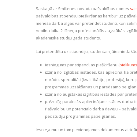
Saskaņā ar Smiltenes novada pašvaldības domes
sai
pašvaldības stipendiju piešķiršanas kārtību” uz pašva
mēneša darba algas var pretendēt studenti, kuri sekmīgi
nepilna laika 2. līmeņa profesionālās augstākās izglīt
akadēmiskā studiju gada students.
Lai pretendētu uz stipendiju, studentam jāiesniedz šā
iesniegums par stipendijas piešķiršanu (
pielikum
izziņa no izglītības iestādes, kas apliecina, ka p
norādot specialitāti (kvalifikāciju, profesiju), ku
programmas uzsākšanas un paredzamo beigšan
izziņa no augstākās izglītības iestādes par prete
pašrocīgi parakstīts apliecinājums stāties darba ti
Pašvaldību un potenciālo darba devēju – pašvaldīb
pēc studiju programmas pabeigšanas.
Iesniegumu un tam pievienojamos dokumentus aicinām 