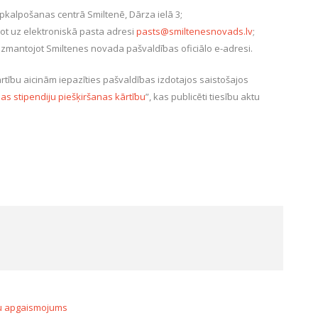
apkalpošanas centrā Smiltenē, Dārza ielā 3;
ot uz elektroniskā pasta adresi
pasts@smiltenesnovads.lv
;
 izmantojot Smiltenes novada pašvaldības oficiālo e-adresi.
rtību aicinām iepazīties pašvaldības izdotajos saistošajos
s stipendiju piešķiršanas kārtību
”, kas publicēti tiesību aktu
elu apgaismojums