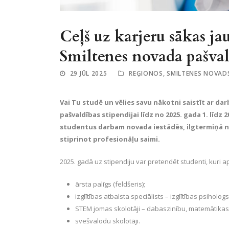
Ceļš uz karjeru sākas jau
Smiltenes novada pašvald
29 JŪL 2025
REĢIONOS
,
SMILTENES NOVAD
Vai Tu studē un vēlies savu nākotni saistīt ar da
pašvaldības stipendijai līdz no 2025. gada 1. līdz 
studentus darbam novada iestādēs, ilgtermiņā n
stiprinot profesionāļu saimi.
2025. gadā uz stipendiju var pretendēt studenti, kuri a
ārsta palīgs (feldšeris);
izglītības atbalsta speciālists – izglītības psiholo
STEM jomas skolotāji – dabaszinību, matemātikas
svešvalodu skolotāji.