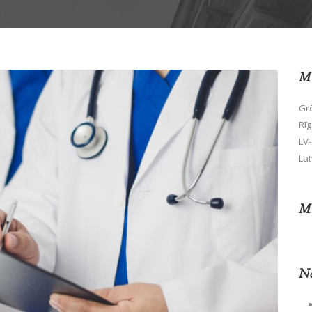
Mū
Grē
Rīg
LV-
Lat
Mū
No