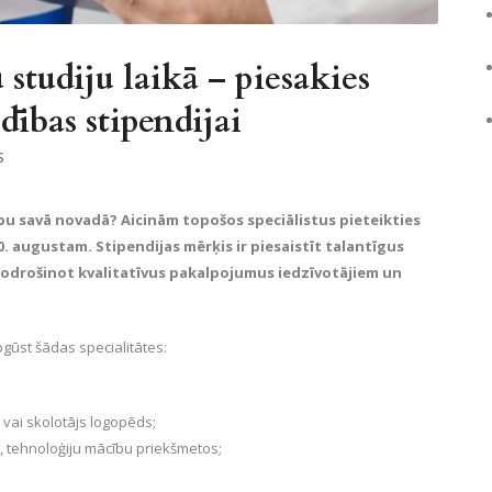
 studiju laikā – piesakies
ības stipendijai
S
rbu savā novadā? Aicinām topošos speciālistus pieteikties
20. augustam. Stipendijas mērķis ir piesaistīt talantīgus
odrošinot kvalitatīvus pakalpojumus iedzīvotājiem un
pgūst šādas specialitātes:
gs vai skolotājs logopēds;
, tehnoloģiju mācību priekšmetos;