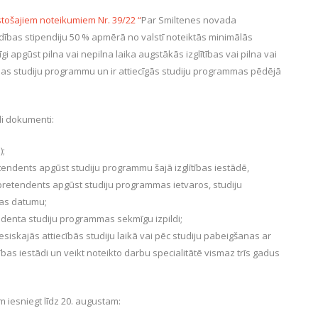
stošajiem noteikumiem
Nr. 39/22
“
Par Smiltenes novada
ldības stipendiju 50 % apmērā no valstī noteiktās minimālās
 apgūst pilna vai nepilna laika augstākās izglītības vai pilna vai
ības studiju programmu un ir attiecīgās studiju programmas pēdējā
di dokumenti:
s
);
retendents apgūst studiju programmu šajā izglītības iestādē,
ru pretendents apgūst studiju programmas ietvaros, studiju
as datumu;
ndenta studiju programmas sekmīgu izpildi;
esiskajās attiecībās studiju laikā vai pēc studiju pabeigšanas ar
as iestādi un veikt noteikto darbu specialitātē vismaz trīs gadus
iesniegt līdz 20. augustam: