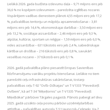
Lielākā 2026. gada budžeta izdevumu daļa – 9,71 miljons eiro jeb
36,6 % no kopējiem izdevumiem – paredzēta izglītības nozarei.
Vispārējiem vadības dienestiem plānoti 4,55 miljoni eiro jeb 17,2
%, pašvaldības teritoriju un mājokļu apsaimniekošanai – 3,81
miljons eiro jeb 14,4 %, ekonomiskajai darbībai – 3,50 miljoni eiro
jeb 13,2 %, sociālajai aizsardzībai – 2,46 miljoni eiro jeb 9,3 %,
atpūtai, kultūrai, sportam un reliģijai – 1,59 miljoni eiro jeb 6,0 %,
vides aizsardzībai – 631 tūkstotis eiro jeb 2,4 %, sabiedriskajai
kārtībai un drošībai – 216 tūkstoši eiro jeb 0,8 %, savukārt
veselības nozarei – 37 tūkstoši eiro jeb 0,1 %.
2026. gadā pašvaldība plāno piesaistīt Eiropas Savienības
līdzfinansējumu vairāku projektu īstenošanai. Lielākie no tiem
paredzēti ceļu infrastruktūras sakārtošanai, tostarp
pašvaldības ceļu T-92 “Ovīši–Dižkaijas” un T-V1333 “Pievedceļš
Ovīšiem”, kā arī T-34 “Miķeļtornis” un T-V1335 “Pievedceļš
Miķeļbākai” pārbūvei Tārgales pagastā. Plānots pabeigt arī divu
2025. gadā uzsākto ceļa posmu pārbūvi uzņēmējdarbības
attīstībai – pašvaldības autoceļu T-51 Jaunozoli–Ceļinieki, Va-7