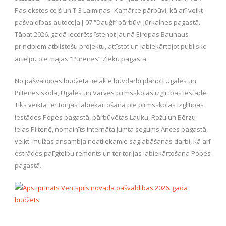
Pasiekstes ceļš un T-3 Laimiņas–Kamārce pārbūvi, kā arī veikt
pašvaldības autoceļa J-07 “Dauģi” pārbūvi Jūrkalnes pagastā.
Tāpat 2026. gadā iecerēts īstenot Jaunā Eiropas Bauhaus
principiem atbilstošu projektu, attīstot un labiekārtojot publisko
ārtelpu pie mājas “Purenes” Zlēku pagastā.
No pašvaldības budžeta lielākie būvdarbi plānoti Ugāles un
Piltenes skolā, Ugāles un Vārves pirmsskolas izglītības iestādē.
Tiks veikta teritorijas labiekārtošana pie pirmsskolas izglītības
iestādes Popes pagastā, pārbūvētas Lauku, Rožu un Bērzu
ielas Piltenē, nomainīts internāta jumta segums Ances pagastā,
veikti muižas ansambļa neatliekamie saglabāšanas darbi, kā arī
estrādes palīgtelpu remonts un teritorijas labiekārtošana Popes
pagastā.