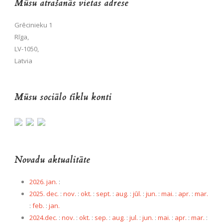
Mūsu atrašanās vietas adrese
Grēcinieku 1
Rīga,
LV-1050,
Latvia
Mūsu sociālo tīklu konti
Novadu aktualitāte
2026. jan.
:
2025. dec.
:
nov.
:
okt.
:
sept.
:
aug.
:
jūl.
:
jun.
:
mai.
:
apr.
:
mar.
:
feb.
:
jan.
2024.dec.
:
nov.
:
okt.
:
sep.
:
aug.
:
jul.
:
jun.
:
mai.
:
apr.
:
mar.
: