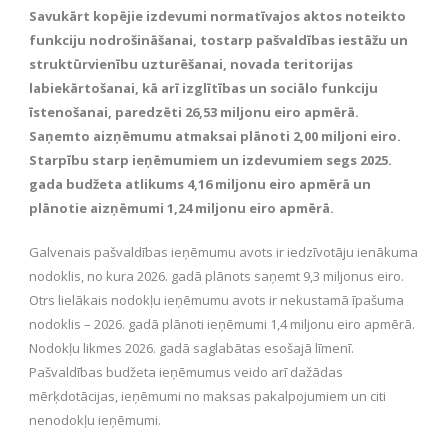
Savukārt kopējie izdevumi normatīvajos aktos noteikto
funkciju nodrošināšanai, tostarp pašvaldības iestāžu un
struktūrvienību uzturēšanai, novada teritorijas
labiekārtošanai, kā arī izglītības un sociālo funkciju
īstenošanai, paredzēti 26,53 miljonu eiro apmērā.
Saņemto aizņēmumu atmaksai plānoti 2,00 miljoni eiro.
Starpību starp ieņēmumiem un izdevumiem segs 2025.
gada budžeta atlikums 4,16 miljonu eiro apmērā un
plānotie aizņēmumi 1,24 miljonu eiro apmērā.
Galvenais pašvaldības ieņēmumu avots ir iedzīvotāju ienākuma
nodoklis, no kura 2026. gadā plānots saņemt 9,3 miljonus eiro.
Otrs lielākais nodokļu ieņēmumu avots ir nekustamā īpašuma
nodoklis – 2026. gadā plānoti ieņēmumi 1,4 miljonu eiro apmērā.
Nodokļu likmes 2026. gadā saglabātas esošajā līmenī.
Pašvaldības budžeta ieņēmumus veido arī dažādas
mērķdotācijas, ieņēmumi no maksas pakalpojumiem un citi
nenodokļu ieņēmumi.