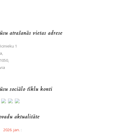
su atrašanās vietas adrese
cinieku 1
a,
1050,
via
su sociālo tīklu konti
vadu aktualitāte
2026. jan.
: