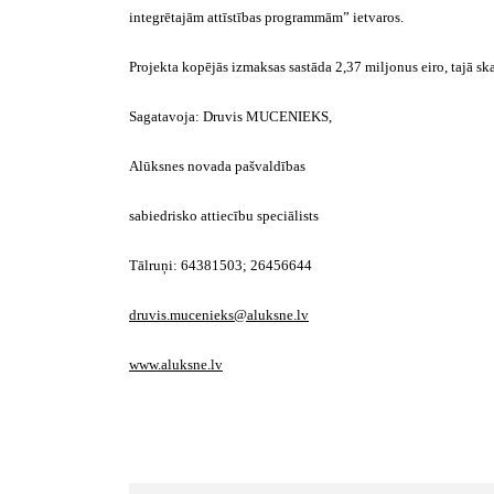
integrētajām attīstības programmām” ietvaros.
Projekta kopējās izmaksas sastāda 2,37 miljonus eiro, tajā sk
Sagatavoja: Druvis MUCENIEKS,
Alūksnes novada pašvaldības
sabiedrisko attiecību speciālists
Tālruņi: 64381503; 26456644
druvis.mucenieks@aluksne.lv
www.aluksne.lv