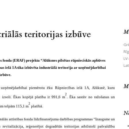
iālās teritorijas izbūve
Mū
Grē
Rīg
LV-
as fonda (ERAF) projekta “Alūksnes pilsētas rūpnieciskās apbūves
Lat
ības ielā 1A tika izbūvēta industriālā teritorija ar uzņēmējdarbībai
ārbūve.
Mū
 ar uzņēmējdarbībai piemērotu ēku Rūpniecības ielā 1A, Alūksnē, kuru
2
 izsoli. Ēkas kopējā platība ir 991,6 m
. Ēka sastāv no ražošanas un
2
ajām telpām 115,1 m
platībā.
No
nālās attīstības fonda līdzfinansējuma darbības programmas “Izaugsme un
 revitalizācija, reģenerējot degradētās teritorijas atbilstoši pašvaldību