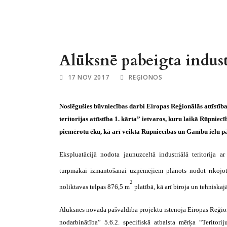
Alūksnē pabeigta industr
17 NOV 2017
REĢIONOS
Noslēgušies būvniecības darbi Eiropas Reģionālās attīstīb
teritorijas attīstība 1. kārta” ietvaros, kuru laikā Rūpniec
piemērotu ēku, kā arī veikta Rūpniecības un Ganību ielu p
Ekspluatācijā nodota jaunuzceltā industriālā teritorija
turpmākai izmantošanai uzņēmējiem plānots nodot rīkojot
2
noliktavas telpas 876,5 m
platībā, kā arī biroja un tehnisk
Alūksnes novada pašvaldība projektu īstenoja Eiropas Reģio
nodarbinātība” 5.6.2. specifiskā atbalsta mērķa “Teritoriju