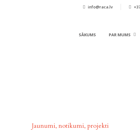
info@raca.lv
+37
SĀKUMS
PAR MUMS
Aktualitātes
Jaunumi, notikumi, projekti