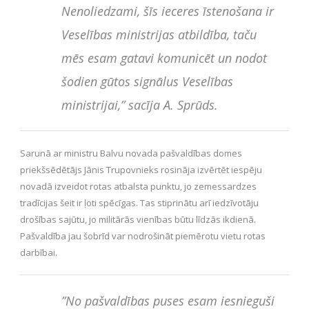
Nenoliedzami, šīs ieceres īstenošana ir
Veselības ministrijas atbildība, taču
mēs esam gatavi komunicēt un nodot
šodien gūtos signālus Veselības
ministrijai,” sacīja A. Sprūds.
Sarunā ar ministru Balvu novada pašvaldības domes
priekšsēdētājs Jānis Trupovnieks rosināja izvērtēt iespēju
novadā izveidot rotas atbalsta punktu, jo zemessardzes
tradīcijas šeit ir ļoti spēcīgas. Tas stiprinātu arī iedzīvotāju
drošības sajūtu, jo militārās vienības būtu līdzās ikdienā.
Pašvaldība jau šobrīd var nodrošināt piemērotu vietu rotas
darbībai.
”No pašvaldības puses esam iesnieguši