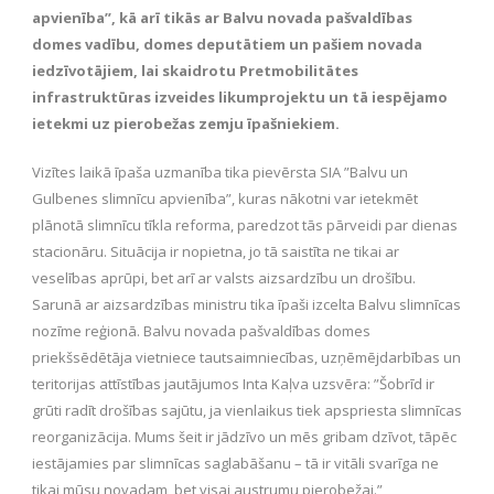
apvienība”, kā arī tikās ar Balvu novada pašvaldības
domes vadību, domes deputātiem un pašiem novada
iedzīvotājiem, lai skaidrotu Pretmobilitātes
infrastruktūras izveides likumprojektu un tā iespējamo
ietekmi uz pierobežas zemju īpašniekiem.
Vizītes laikā īpaša uzmanība tika pievērsta SIA ”Balvu un
Gulbenes slimnīcu apvienība”, kuras nākotni var ietekmēt
plānotā slimnīcu tīkla reforma, paredzot tās pārveidi par dienas
stacionāru. Situācija ir nopietna, jo tā saistīta ne tikai ar
veselības aprūpi, bet arī ar valsts aizsardzību un drošību.
Sarunā ar aizsardzības ministru tika īpaši izcelta Balvu slimnīcas
nozīme reģionā. Balvu novada pašvaldības domes
priekšsēdētāja vietniece tautsaimniecības, uzņēmējdarbības un
teritorijas attīstības jautājumos Inta Kaļva uzsvēra: ”Šobrīd ir
grūti radīt drošības sajūtu, ja vienlaikus tiek apspriesta slimnīcas
reorganizācija. Mums šeit ir jādzīvo un mēs gribam dzīvot, tāpēc
iestājamies par slimnīcas saglabāšanu – tā ir vitāli svarīga ne
tikai mūsu novadam, bet visai austrumu pierobežai.”