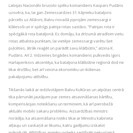
Latvijas Nacionālo bruņoto spēku komandieris Kaspars Pudāns
uzsvēra, ka, lai gan Zemessardzes 31. kājnieku bataljons
pārcelts uz Alūksni, Balvu novadā joprojām zemessargi ir
klātesoši un ir spēcīgs patrija rotas sastāvs. ”Patrijas rota ir
spēcīgākā rota bataljonā. Es domāju, ka drīzumā atradīsim vietu
rotas atbalsta punktam, lai vietējie zemessargi varētu šeit
pulcēties, ātrāk reaģēt un parādīt savu klātbūtni,” atzina K.
Pudāns. Arī 2. Vidzemes brigādes komandieris pulkvedis Igors
Harlapenkovs akcentēja, ka bataljona klātbūtne reģionā dod ne
tikai drošību, bet arī veicina ekonomiku un ikdienas
pakalpojumu attīstību.
Tikšanās laikā ar iedzīvotājiem Balvu Kultūras un atpūtas centrā
tika pārrunāti jautājumi par zemes atsavināšanas kārtību,
kompensācijas noteikšanu un termiņiem, kā arī pierobežā
aktuālo mobilo sakaru problēmu. Aizsardzības ministrs
norādīja, ka atsavināšana notiks tikai ar Ministru kabineta
atļauju un saskaņā ar likumu, katru gadījumu izskatot
individuāli. Atlīdzības apmēru noteiks sertificēti nekustamā