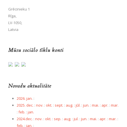
Grēcinieku 1
Rīga,
LV-1050,
Latvia
Mūsu sociālo tīklu konti
Novadu aktualitāte
2026. jan.
:
2025. dec.
:
nov.
:
okt.
:
sept.
:
aug.
:
jūl.
:
jun.
:
mai.
:
apr.
:
mar.
:
feb.
:
jan.
2024.dec.
:
nov.
:
okt.
:
sep.
:
aug.
:
jul.
:
jun.
:
mai.
:
apr.
:
mar.
:
feb.
:
jan.
: