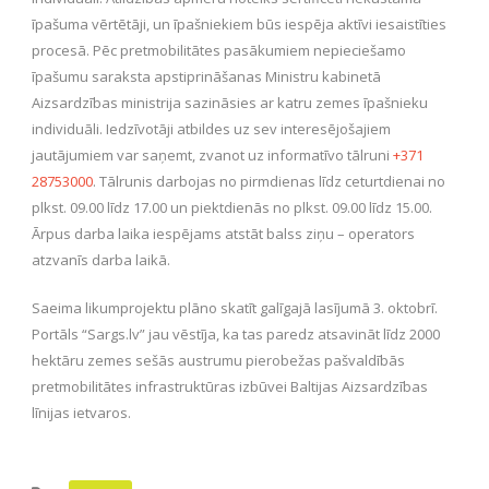
īpašuma vērtētāji, un īpašniekiem būs iespēja aktīvi iesaistīties
procesā. Pēc pretmobilitātes pasākumiem nepieciešamo
īpašumu saraksta apstiprināšanas Ministru kabinetā
Aizsardzības ministrija sazināsies ar katru zemes īpašnieku
individuāli. Iedzīvotāji atbildes uz sev interesējošajiem
jautājumiem var saņemt, zvanot uz informatīvo tālruni
+371
28753000
. Tālrunis darbojas no pirmdienas līdz ceturtdienai no
plkst. 09.00 līdz 17.00 un piektdienās no plkst. 09.00 līdz 15.00.
Ārpus darba laika iespējams atstāt balss ziņu – operators
atzvanīs darba laikā.
Saeima likumprojektu plāno skatīt galīgajā lasījumā 3. oktobrī.
Portāls “Sargs.lv” jau vēstīja, ka tas paredz atsavināt līdz 2000
hektāru zemes sešās austrumu pierobežas pašvaldībās
pretmobilitātes infrastruktūras izbūvei Baltijas Aizsardzības
līnijas ietvaros.