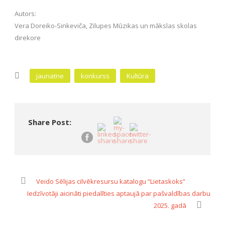
Autors:
Vera Doreiko-Sinkeviča, Zilupes Mūzikas un mākslas skolas
direkore
jaunatne
konkurss
Kultūra
Share Post:
Veido Sēlijas cilvēkresursu katalogu “Lietaskoks”
Iedzīvotāji aicināti piedalīties aptaujā par pašvaldības darbu
2025. gadā