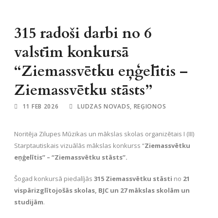
315 radoši darbi no 6
valstīm konkursā
“Ziemassvētku eņģelītis –
Ziemassvētku stāsts”
11 FEB 2026
LUDZAS NOVADS
,
REĢIONOS
Noritēja Zilupes Mūzikas un mākslas skolas organizētais I (III)
Starptautiskais vizuālās mākslas konkurss “
Ziemassvētku
eņģelītis” – “Ziemassvētku stāsts”.
Šogad konkursā piedalījās
315 Ziemassvētku stāsti
no
21
vispārizglītojošās skolas, BJC un 27 mākslas skolām un
studijām
.