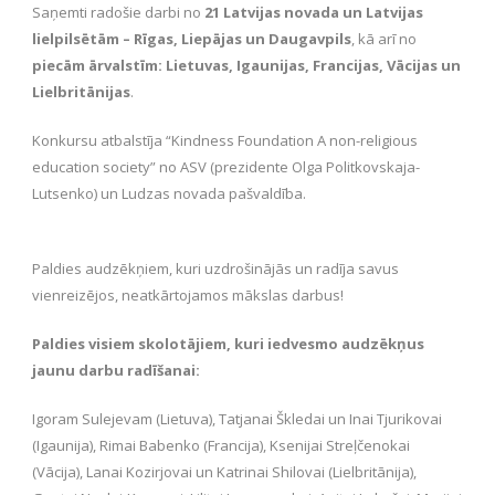
Saņemti radošie darbi no
21 Latvijas novada un Latvijas
lielpilsētām – Rīgas, Liepājas un Daugavpils
, kā arī no
piecām ārvalstīm: Lietuvas, Igaunijas, Francijas, Vācijas un
Lielbritānijas
.
Konkursu atbalstīja “Kindness Foundation A non-religious
education society” no ASV (prezidente Olga Politkovskaja-
Lutsenko) un Ludzas novada pašvaldība.
Paldies audzēkņiem, kuri uzdrošinājās un radīja savus
vienreizējos, neatkārtojamos mākslas darbus!
Paldies visiem skolotājiem, kuri iedvesmo audzēkņus
jaunu darbu radīšanai:
Igoram Sulejevam (Lietuva), Tatjanai Škledai un Inai Tjurikovai
(Igaunija), Rimai Babenko (Francija), Ksenijai Streļčenokai
(Vācija), Lanai Kozirjovai un Katrinai Shilovai (Lielbritānija),