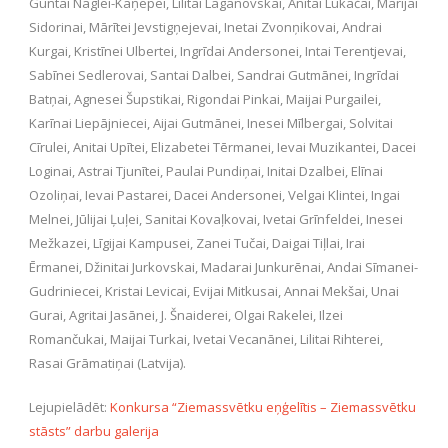
Guntai Naglei-Kaņepei, Lilitai Laganovskai, Anitai Lukačai, Marijai
Sidorinai, Mārītei Jevstigņejevai, Inetai Zvonņikovai, Andrai
Kurgai, Kristīnei Ulbertei, Ingrīdai Andersonei, Intai Terentjevai,
Sabīnei Sedlerovai, Santai Dalbei, Sandrai Gutmānei, Ingrīdai
Batņai, Agnesei Šupstikai, Rigondai Pinkai, Maijai Purgailei,
Karīnai Liepājniecei, Aijai Gutmānei, Inesei Mīlbergai, Solvitai
Cīrulei, Anitai Upītei, Elizabetei Tērmanei, Ievai Muzikantei, Dacei
Loginai, Astrai Tjunītei, Paulai Pundiņai, Initai Dzalbei, Elīnai
Ozoliņai, Ievai Pastarei, Dacei Andersonei, Velgai Klintei, Ingai
Melnei, Jūlijai Ļuļei, Sanitai Kovaļkovai, Ivetai Grīnfeldei, Inesei
Mežkazei, Līgijai Kampusei, Zanei Tučai, Daigai Tiļlai, Irai
Ērmanei, Džinitai Jurkovskai, Madarai Junkurēnai, Andai Sīmanei-
Gudriniecei, Kristai Levicai, Evijai Mitkusai, Annai Mekšai, Unai
Gurai, Agritai Jasānei, J. Šnaiderei, Olgai Rakelei, Ilzei
Romančukai, Maijai Turkai, Ivetai Vecanānei, Lilitai Rihterei,
Rasai Grāmatiņai (Latvija).
Lejupielādēt:
Konkursa “Ziemassvētku eņģelītis – Ziemassvētku
stāsts” darbu galerija