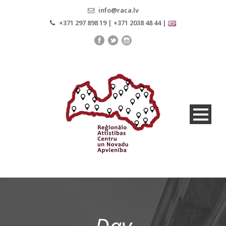
info@raca.lv
+371 297 898 19 | +371 2038 48 44 |