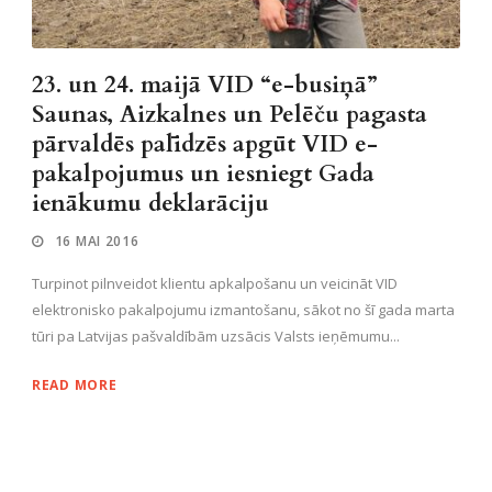
23. un 24. maijā VID “e-busiņā”
Saunas, Aizkalnes un Pelēču pagasta
pārvaldēs palīdzēs apgūt VID e-
pakalpojumus un iesniegt Gada
ienākumu deklarāciju
16 MAI 2016
Turpinot pilnveidot klientu apkalpošanu un veicināt VID
elektronisko pakalpojumu izmantošanu, sākot no šī gada marta
tūri pa Latvijas pašvaldībām uzsācis Valsts ieņēmumu...
READ MORE