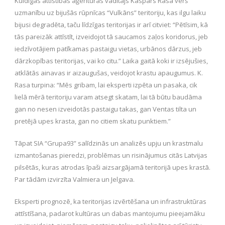
Kuldīgas attīstības aģentūras vadītājs Kaspars Rasa vērš
uzmanību uz bijušās rūpnīcas “Vulkāns” teritoriju, kas ilgu laiku
bijusi degradēta, taču līdzīgas teritorijas ir arī citviet: “Pētīsim, kā
tās pareizāk attīstīt, izveidojot tā saucamos zaļos koridorus, jeb
iedzīvotājiem patīkamas pastaigu vietas, urbānos dārzus, jeb
dārzkopības teritorijas, vai ko citu.” Laika gaitā koki ir izsējušies,
atklātās ainavas ir aizaugušas, veidojot krastu apaugumus. K.
Rasa turpina: “Mēs gribam, lai eksperti izpēta un pasaka, cik
lielā mērā teritoriju varam atsegt skatam, lai tā būtu baudāma
gan no nesen izveidotās pastaigu takas, gan Ventas tilta un
pretējā upes krasta, gan no citiem skatu punktiem.”
Tāpat SIA “Grupa93” salīdzinās un analizēs upju un krastmalu
izmantošanas pieredzi, problēmas un risinājumus citās Latvijas
pilsētās, kuras atrodas īpaši aizsargājamā teritorijā upes krastā.
Par tādām izvirzīta Valmiera un Jelgava.
Eksperti prognozē, ka teritorijas izvērtēšana un infrastruktūras
attīstīšana, padarot kultūras un dabas mantojumu pieejamāku