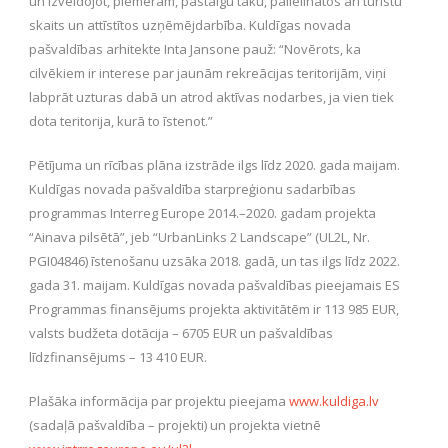
un izveidojot, piemēram, pastaigu taku, palielinātos arī tūristu
skaits un attīstītos uzņēmējdarbība. Kuldīgas novada
pašvaldības arhitekte Inta Jansone pauž: “Novērots, ka
cilvēkiem ir interese par jaunām rekreācijas teritorijām, viņi
labprāt uzturas dabā un atrod aktīvas nodarbes, ja vien tiek
dota teritorija, kurā to īstenot.”
Pētījuma un rīcības plāna izstrāde ilgs līdz 2020. gada maijam.
Kuldīgas novada pašvaldība starpreģionu sadarbības
programmas Interreg Europe 2014.–2020. gadam projekta
“Ainava pilsētā”, jeb “UrbanLinks 2 Landscape” (UL2L, Nr.
PGI04846) īstenošanu uzsāka 2018. gadā, un tas ilgs līdz 2022.
gada 31. maijam. Kuldīgas novada pašvaldības pieejamais ES
Programmas finansējums projekta aktivitātēm ir 113 985 EUR,
valsts budžeta dotācija – 6705 EUR un pašvaldības
līdzfinansējums – 13 410 EUR.
Plašāka informācija par projektu pieejama
www.kuldiga.lv
(sadaļā pašvaldība – projekti) un projekta vietnē