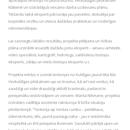
apskatījuši teritoriju no jaunā tilta līdz Veckuldīgas pilskalnam
klātienē un izstrādājuši veicamo darba uzdevumu plānu.
Tikšanās laikā eksperti pārrunāja jau paveikto, diskutēja par
turpmāko virzību un izteica dažādas praktiskas un noderīgas
rekomendācijas.
Lai sasniegtu labāko rezultātu, projekta pētījuma un rīcības
plāna izstrādē iesaistīti dažādu jomu eksperti – ainavu arhitekti,
vides speciālisti, kartogrāfi, hidrologs, saldūdeņu biotopu
eksperts, zālāju un mežu biotopu eksperts u.c.
Projekta mērķis ir izzināt teritorijas no Kuldīgas jaunā tilta līdz
Veckuldīgas pilskalnam upi un krastus, kā arī rast veidus, kā
saudzīgi un videi draudzīgi attīstīt krastmalu, padarot to
pieejamāku iedzīvotājiem un viesiem. Marita Nikmane, projekta
izstrādes vadītāja asistente raksturoja šī brīža situāciju
pilotteritorijā: “Teritorija ap Ventas rumbu – peldētava,
ūdenskritums, tilts, jaunā pastaigu taka – jau ir iedzīvināta
vecpilsētā un ērti pieejama ikvienam. Savukārt pārējā upes un