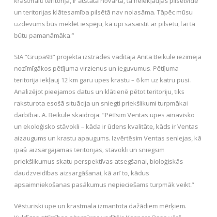
krastmalu teritorija, ir atstāta novārtā, tā neiekļaujas pilsētvidē
un teritorijas klātesamība pilsētā nav nolasāma. Tāpēc mūsu
uzdevums būs meklēt iespēju, kā upi sasaistīt ar pilsētu, lai tā
būtu pamanāmāka.”
SIA “Grupa93” projekta izstrādes vadītāja Anita Beikule iezīmēja
nozīmīgākos pētījuma virzienus un ieguvumus. Pētījuma
teritorija iekļauj 12 km garu upes krastu – 6 km uz katru pusi.
Analizējot pieejamos datus un klātienē pētot teritoriju, tiks
raksturota esošā situācija un sniegti priekšlikumi turpmākai
darbībai. A. Beikule skaidroja: “Pētīsim Ventas upes ainavisko
un ekoloģisko stāvokli – kāda ir ūdens kvalitāte, kāds ir Ventas
aizaugums un krastu apaugums. Izvērtēsim Ventas senlejas, kā
īpaši aizsargājamas teritorijas, stāvokli un sniegsim
priekšlikumus skatu perspektīvas atsegšanai, bioloģiskās
daudzveidības aizsargāšanai, kā arī to, kādus
apsaimniekošanas pasākumus nepieciešams turpmāk veikt.”
Vēsturiski upe un krastmala izmantota dažādiem mērķiem.