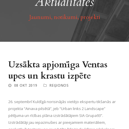
Aktualitātes
Jaunumi, notikumi, projekti
Uzsākta apjomīga Ventas
upes un krastu izpēte
08 OKT 2019
REĢIONOS
26. septembrī Kuldīgā norisinājās vietējo ekspertu tikšanās ar
projekta “Ainava pilsētā”, jeb “Urban links 2 Landscape”
pētījuma un rīcības plāna izstrādātājiem SIA Grupa93”.
Izstrādātāji jau iepazinušies ar pieejamiem materiāliem,