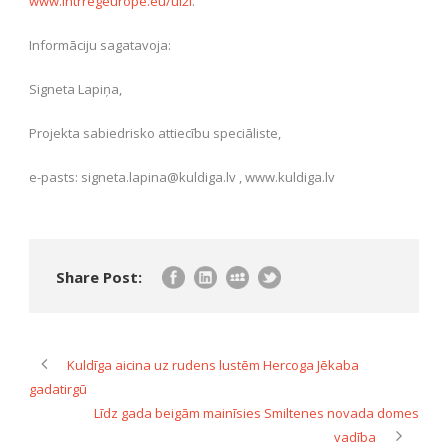
www.intrregeurope.eu/ul2l
.
Informāciju sagatavoja:
Signeta Lapiņa,
Projekta sabiedrisko attiecību speciāliste,
e-pasts: signeta.lapina@kuldiga.lv , www.kuldiga.lv
Share Post:
Kuldīga aicina uz rudens lustēm Hercoga Jēkaba
gadatirgū
Līdz gada beigām mainīsies Smiltenes novada domes
vadība